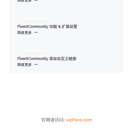
阅读更多
SITEMAP
PAGE
–
FLUENTCOMMUNITY
为
FluentCommunity 功能 & 扩展设置
你
FLUENTCOMMUNITY
阅读更多
的
功
文
能
章
&
添
FLUENTCOMMUNITY
扩
加
FluentCommunity 添加自定义链接
展
一
FLUENTCOMMUNITY
阅读更多
设
个
添
置
HTML
加
网
自
站
定
地
义
图
链
接
官网请访问:
wpForo.com