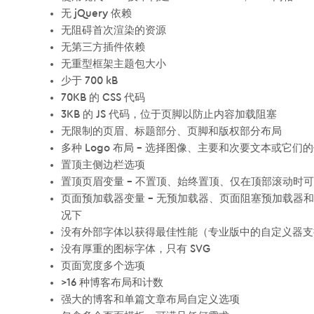
无 jQuery 依赖
无阻碍首次渲染的资源
无第三方插件依赖
无重型框架主题包大小
少于 700 kB
70KB 的 CSS 代码
3KB 的 JS 代码，位于页脚以防止内容加载阻塞
无限制的页眉、标题部分、页脚和版权部分布局
多种 Logo 布局 – 选择图像、主要和次要文本或它们
置顶主侧边栏选项
置顶页眉变量 – 不置顶、始终置顶、仅在顶部滚动时
页面预加载器变量 – 无预加载器、页面阻塞预加载器
况下
没有外部字体以获得最佳性能（专业版中的自定义器支持 G
没有厚重的图标字体，只有 SVG
页面宽度多个选项
>16 种博客布局和计数
强大的博客和单篇文章布局自定义选项