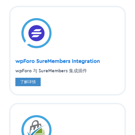
wpForo SureMembers Integration
wpForo 与 SureMembers 集成插件
了解详情