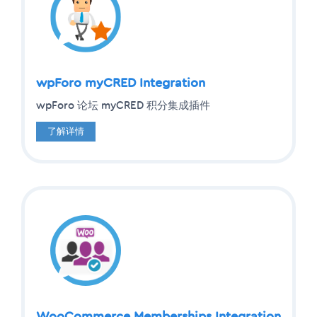
wpForo myCRED Integration
wpForo 论坛 myCRED 积分集成插件
了解详情
WooCommerce Memberships Integration