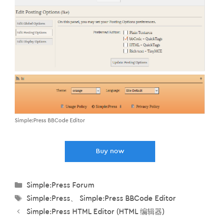
Simple:Press BBCode Editor
Buy now
分
Simple:Press Forum
类
标
Simple:Press
、
Simple:Press BBCode Editor
签
Simple:Press HTML Editor (HTML 编辑器)