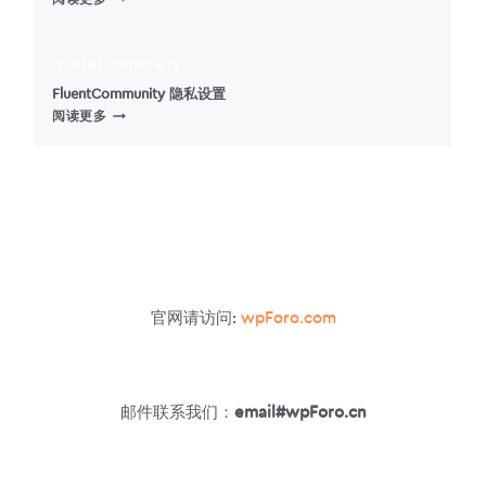
RESEARCH
TOOL
BY
FLUENTCOMMUNITY
SEOREVIEWTOOLS
FluentCommunity 隐私设置
FLUENTCOMMUNITY
阅读更多
隐
私
设
置
官网请访问:
wpForo.com
邮件联系我们：
email#wpForo.cn