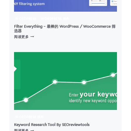
WORDPRESS
WORDPRESS 插件
Filter Everything – 最棒的 WordPress / WooCommerce 筛
选器
FILTER
阅读更多
EVERYTHING
–
最
棒
的
WORDPRESS
/
WOOCOMMERCE
筛
选
器
WORDPRESS 插件
Keyword Research Tool By SEOreviewtools
KEYWORD
阅读更多