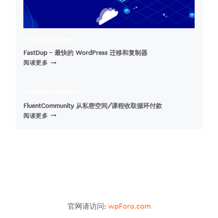
WORDPRESS 插件
FastDup – 最快的 WordPress 迁移和复制器
FASTDUP
阅读更多
–
最
快
FLUENTCOMMUNITY
的
FluentCommunity 从私密空间/课程收取循环付款
WORDPRESS
FLUENTCOMMUNITY
阅读更多
迁
从
移
私
和
密
复
空
制
间/
器
课
程
收
取
官网请访问:
wpForo.com
循
环