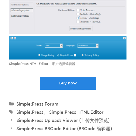
Simple:Press HTML Editor – 用户选择编辑器
Buy now
分
Simple:Press Forum
类
标
Simple:Press
、
Simple:Press HTML Editor
签
Simple:Press Uploads Viewer (上传文件预览)
Simple:Press BBCode Editor (BBCode 编辑器)