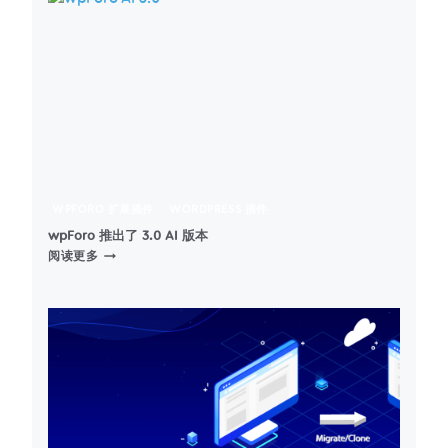
WORDPRESS
图
片
优
化
插
件
（图
像
SEO
添
WPFORO 扩展插件
WORDPRESS 插件
加
替
wpForo 推出了 3.0 AI 版本
WPFORO
代
阅读更多
推
文
出
本、
了
图
3.0
像
AI
标
版
题）
本