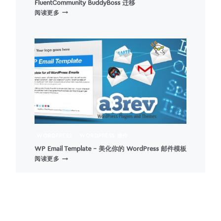
FluentCommunity BuddyBoss 迁移
线
FLUENTCOMMUNITY
阅读更多
用
BUDDYBOSS
户
迁
移
WORDPRESS
WORDPRESS 插件
WP Email Template – 美化你的 WordPress 邮件模板
WP
阅读更多
EMAIL
TEMPLATE
–
美
化
你