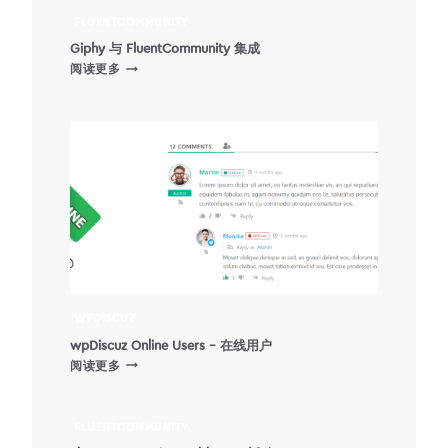
FLUENTCOMMUNITY
Giphy 与 FluentCommunity 集成
GIPHY
阅读更多
与
FLUENTCOMMUNITY
集
成
WPDISCUZ
wpDiscuz Online Users – 在线用户
WPDISCUZ
阅读更多
ONLINE
USERS
–
FLUENTCOMMUNITY
在