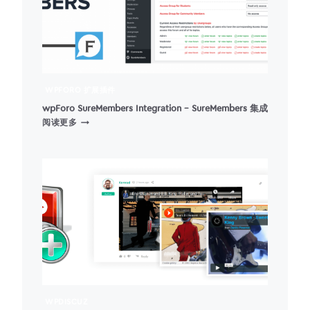
WPFORO 扩展插件
wpForo SureMembers Integration – SureMembers 集成
WPFORO
阅读更多
SUREMEMBERS
INTEGRATION
–
SUREMEMBERS
集
成
WPDISCUZ