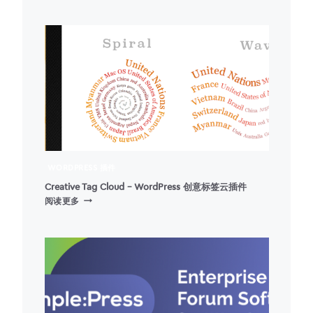
如
何
移
除
WORDPRESS
中
的
RSS
FEED
链
接
WORDPRESS 插件
Creative Tag Cloud – WordPress 创意标签云插件
CREATIVE
阅读更多
TAG
CLOUD
–
WORDPRESS
创
意
标
签