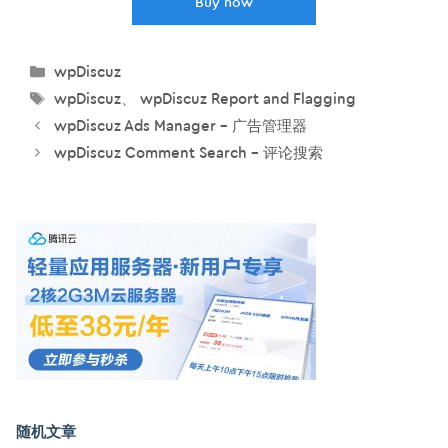
Buy now
分
wpDiscuz
类
标
wpDiscuz
、
wpDiscuz Report and Flagging
签
wpDiscuz Ads Manager – 广告管理器
wpDiscuz Comment Search – 评论搜索
随机文章