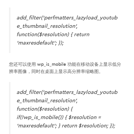
add_filter('perfmatters_lazyload_youtub
e_thumbnail_resolution',
function($resolution) { return
'maxresdefault'; });
您还可以使用 wp_is_mobile 功能在移动设备上显示低分
辨率图像，同时在桌面上显示高分辨率缩略图。
add_filter('perfmatters_lazyload_youtub
e_thumbnail_resolution',
function($resolution) {
if(!wp_is_mobile()) { $resolution =
'maxresdefault'; } return $resolution; });