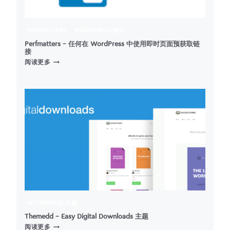
PERFMATTERS
WORDPRESS 插件
Perfmatters – 任何在 WordPress 中使用即时页面预获取链
接
PERFMATTERS
阅读更多
–
任
何
在
WORDPRESS
中
使
用
即
时
页
面
预
获
WORDPRESS 主题
取
链
Themedd – Easy Digital Downloads 主题
THEMEDD
接
阅读更多