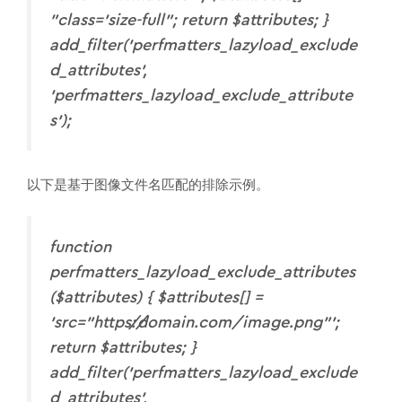
"class='size-full"; return $attributes; }
add_filter('perfmatters_lazyload_exclude
d_attributes',
'perfmatters_lazyload_exclude_attribute
s');
以下是基于图像文件名匹配的排除示例。
function
perfmatters_lazyload_exclude_attributes
($attributes) { $attributes[] =
'src="https://domain.com/image.png"';
return $attributes; }
add_filter('perfmatters_lazyload_exclude
d_attributes',