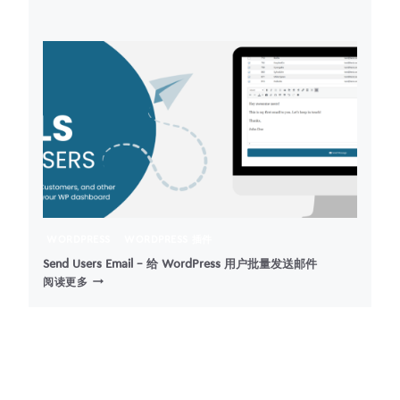
–
EASY
DIGITAL
DOWNLOADS
主
题
WORDPRESS
WORDPRESS 插件
Send Users Email – 给 WordPress 用户批量发送邮件
SEND
阅读更多
USERS
EMAIL
–
给
WORDPRESS
用
户