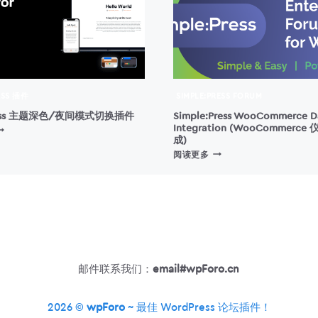
SS 插件
SIMPLE:PRESS FORUM
ress 主题深色/夜间模式切换插件
Simple:Press WooCommerce D
Integration (WooCommerc
ORDPRESS
成)
主
SIMPLE:PRESS
题
阅读更多
WOOCOMMERCE
深
DASHBOARD
/
INTEGRATION
夜
(WOOCOMMERCE
间
仪
模
表
式
盘
切
集
换
邮件联系我们：
email#wpForo.cn
成)
插
件
2026 ©
wpForo
~ 最佳 WordPress 论坛插件！