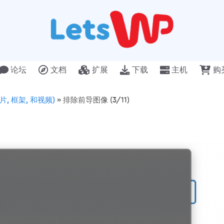
论坛
文档
扩展
下载
主机
购
图片, 框架, 和视频)
»
排除前导图像 (3/11)