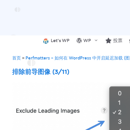
跳
至
内
容
Let’s WP
WP
投票
首页
»
Perfmatters – 如何在 WordPress 中开启延迟加载 (
排除前导图像 (3/11)