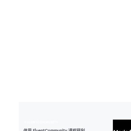
FLUENTCOMMUNITY
使用 FluentCommunity 课程获利