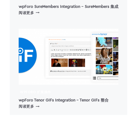
wpForo SureMembers Integration – SureMembers 集成
WPFORO
阅读更多
SUREMEMBERS
INTEGRATION
–
SUREMEMBERS
集
成
WPFORO 扩展插件
wpForo Tenor GIFs Integration – Tenor GIFs 整合
WPFORO
阅读更多
TENOR
GIFS
INTEGRATION
–
TENOR