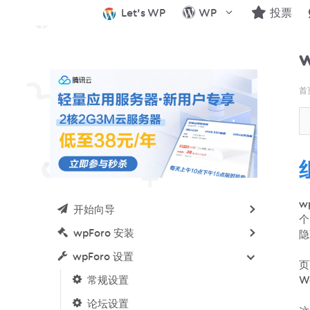
跳
Let’s WP
WP
投票
至
内
w
容
首
w
开始向导
个
wpForo 安装
隐
wpForo 设置
页
W
常规设置
论坛设置