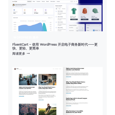
WORDPRESS 插件
FluentCart – 使用 WordPress 开启电子商务新时代——更
快、更轻、更简单
FLUENTCART
阅读更多
–
使
用
WORDPRESS
开
启
电
子
商
务
新
时