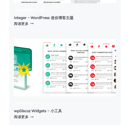
代
——
WORDPRESS 主题
更
快、
Integer – WordPress 迷你博客主题
INTEGER
更
阅读更多
–
轻、
WORDPRESS
更
迷
简
你
单
博
客
主
题
WPDISCUZ
wpDiscuz Widgets – 小工具
WPDISCUZ
阅读更多
WIDGETS
–