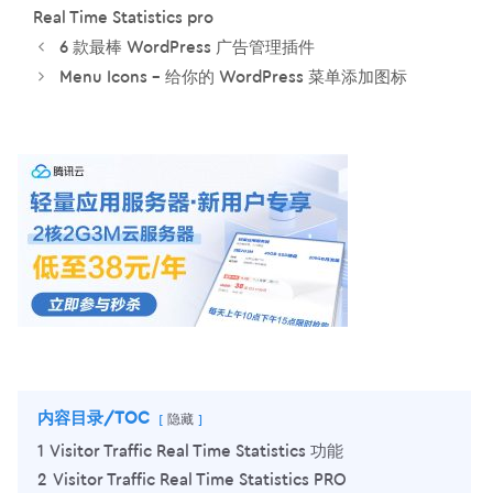
签
Real Time Statistics pro
6 款最棒 WordPress 广告管理插件
Menu Icons – 给你的 WordPress 菜单添加图标
内容目录/TOC
隐藏
1
Visitor Traffic Real Time Statistics 功能
2
Visitor Traffic Real Time Statistics PRO