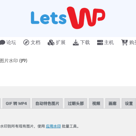
论坛
文档
扩展
下载
主机
购
– 图片水印 (9/9)