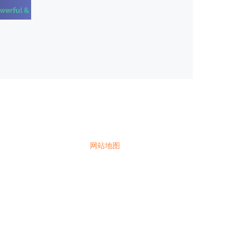
内
容
中
的
文
档/
文
件
网站地图