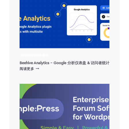
醒
用
户)
WORDPRESS 插件
Beehive Analytics – Google 分析仪表盘 & 访问者统计
BEEHIVE
阅读更多
ANALYTICS
–
GOOGLE
分
析
仪
表
盘
&
访
问