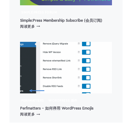
者
统
SIMPLE:PRESS FORUM
计
Simple:Press Membership Subscribe (会员订阅)
SIMPLE:PRESS
阅读更多
MEMBERSHIP
SUBSCRIBE
(会
员
订
阅)
PERFMATTERS
WORDPRESS 插件
Perfmatters – 如何停用 WordPress Emojis
PERFMATTERS
阅读更多
–
如
何