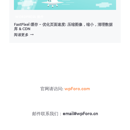
WORDPRESS 插件
FastPixel 缓存 – 优化页面速度: 压缩图像，缩小，清理数据
库 & CDN
FASTPIXEL
阅读更多
缓
存
–
优
化
页
面
速
度:
官网请访问:
wpForo.com
压
缩
图
像，
缩
邮件联系我们：
email#wpForo.cn
小，
清
理