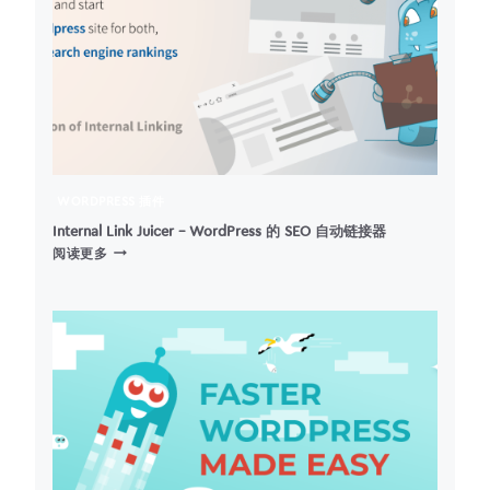
图
片
优
化
插
件
（图
像
SEO
添
WORDPRESS 插件
加
替
Internal Link Juicer – WordPress 的 SEO 自动链接器
INTERNAL
代
阅读更多
LINK
文
JUICER
本、
–
图
WORDPRESS
像
的
标
SEO
题）
自
动
链
接
器