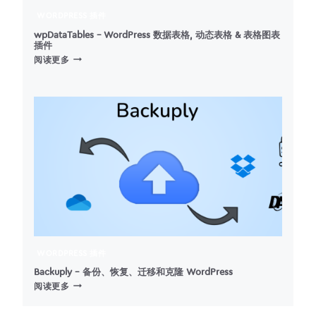
WORDPRESS 插件
wpDataTables – WordPress 数据表格, 动态表格 & 表格图表
插件
WPDATATABLES
阅读更多
–
WORDPRESS
数
据
表
格,
动
态
表
格
&
表
格
图
WORDPRESS 插件
表
插
Backuply – 备份、恢复、迁移和克隆 WordPress
BACKUPLY
件
阅读更多
–
备