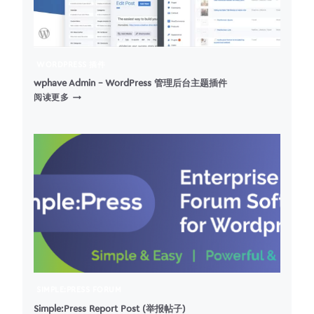
和
佣
金
推
广
WORDPRESS 插件
点
击
wphave Admin – WordPress 管理后台主题插件
WPHAVE
跟
阅读更多
ADMIN
踪
–
&
WORDPRESS
链
管
接
理
页
后
面
台
主
题
插
件
SIMPLE:PRESS FORUM
Simple:Press Report Post (举报帖子)