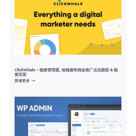
WORDPRESS 插件
ClickWhale – 链接管理器, 短链接和佣金推广点击跟踪 & 链
接页面
CLICKWHALE
阅读更多
–
链
接
管
理
器,
短
链
接