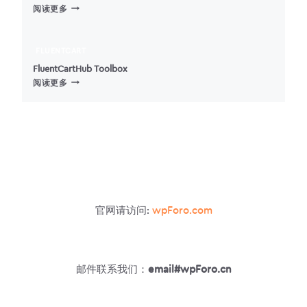
SIMPLE:PRESS
阅读更多
REPORT
POST
(举
FLUENTCART
报
FluentCartHub Toolbox
帖
FLUENTCARTHUB
阅读更多
子)
TOOLBOX
官网请访问:
wpForo.com
邮件联系我们：
email#wpForo.cn