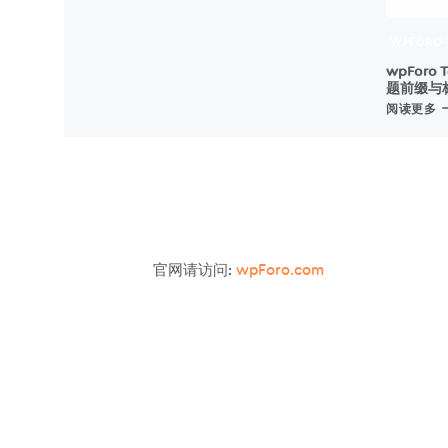
注
册
WPFORO
表
wpForo T
单
题前缀与
W
阅读更多
T
P
&
T
M
–
官网请访问:
wpForo.com