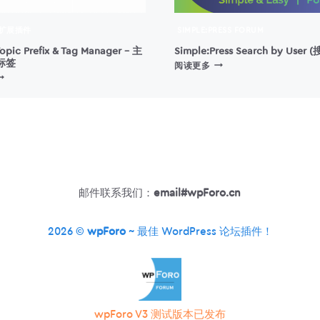
 扩展插件
SIMPLE:PRESS FORUM
opic Prefix & Tag Manager – 主
Simple:Press Search by User
标签
SIMPLE:PRESS
阅读更多
PFORO
SEARCH
OPIC
BY
REFIX
USER
(搜
AG
索
ANAGER
用
户)
主
题
邮件联系我们：
email#wpForo.cn
前
缀
与
2026 ©
wpForo
~ 最佳 WordPress 论坛插件！
标
签
wpForo V3 测试版本已发布