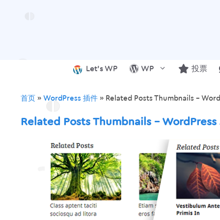
跳
至
内
容
Let’s WP
WP
投票
首页
»
WordPress 插件
»
Related Posts Thumbnails – 
Related Posts Thumbnails – WordP