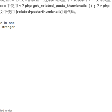
op 中使用
<？php get_related_posts_thumbnails（）; ？>
php
正文中使用
[related-posts-thumbnails]
短代码。