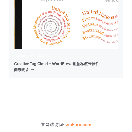
WORDPRESS
中
实
现
预
连
接
WORDPRESS 插件
Creative Tag Cloud – WordPress 创意标签云插件
CREATIVE
阅读更多
TAG
CLOUD
–
WORDPRESS
创
意
标
签
云
官网请访问:
wpForo.com
插
件