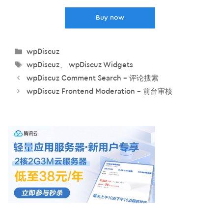
Buy now
分
wpDiscuz
类
标
wpDiscuz
、
wpDiscuz Widgets
签
wpDiscuz Comment Search – 评论搜索
wpDiscuz Frontend Moderation – 前台审核