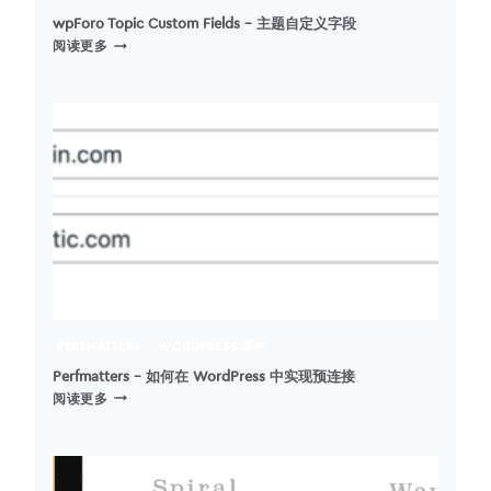
本
(脚
wpForo Topic Custom Fields – 主题自定义字段
WPFORO
本
阅读更多
TOPIC
管
CUSTOM
理
FIELDS
器)
–
主
题
自
定
义
字
段
PERFMATTERS
WORDPRESS 插件
Perfmatters – 如何在 WordPress 中实现预连接
PERFMATTERS
阅读更多
–
如
何
在