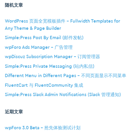
随机文章
WordPress 页面全宽模板插件 – Fullwidth Templates for
Any Theme & Page Builder
Simple:Press Post By Email (邮件发帖)
wpForo Ads Manager – 广告管理
wpDiscuz Subscription Manager – 订阅管理器
Simple:Press Private Messaging (站内私信)
Different Menu in Different Pages – 不同页面显示不同菜单
FluentCart 与 FluentCommunity 集成
Simple:Press Slack Admin Notifications (Slack 管理通知)
近期文章
wpForo 3.0 Beta – 抢先体验测试计划