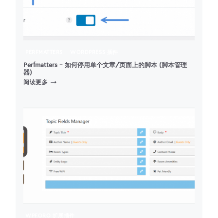
PERFMATTERS
WORDPRESS 插件
Perfmatters – 如何停用单个文章/页面上的脚本 (脚本管理
器)
PERFMATTERS
阅读更多
–
如
何
停
用
单
个
文
章/
页
面
上
的
脚
WPFORO 扩展插件