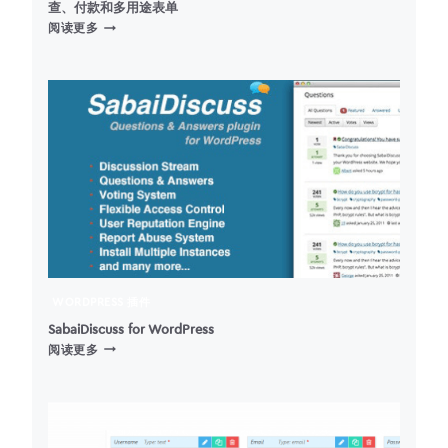
查、付款和多用途表单
HAPPYFORMS
阅读更多
–
WORDPRESS
表
单
插
件
–
拖
放
式
联
系
表
单、
WORDPRESS 插件
调
查、
SabaiDiscuss for WordPress
SABAIDISCUSS
付
阅读更多
FOR
款
WORDPRESS
和
多
用
途