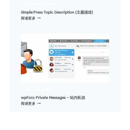
SIMPLE:PRESS FORUM
Simple:Press Topic Description (主题描述)
SIMPLE:PRESS
阅读更多
TOPIC
DESCRIPTION
(主
题
描
述)
WPFORO 扩展插件
wpForo Private Messages – 站内私信
WPFORO
阅读更多
PRIVATE
MESSAGES
–
站
内