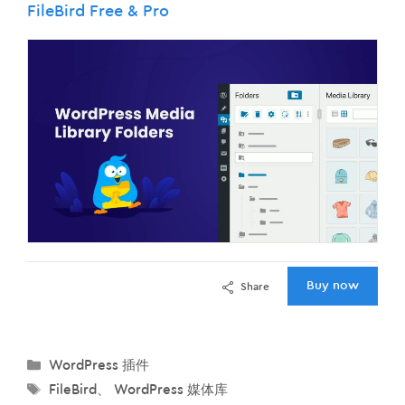
FileBird Free & Pro
Buy now
Share
分
WordPress 插件
类
标
FileBird
、
WordPress 媒体库