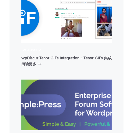
AI
版
本
WPDISCUZ
wpDiscuz Tenor GIFs Integration – Tenor GIFs 集成
WPDISCUZ
阅读更多
TENOR
GIFS
INTEGRATION
–
TENOR
GIFS
集
成