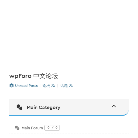
wpForo 中文论坛
Unread Posts
|
论坛
|
话题
Main Category
Main Forum
0
/
0