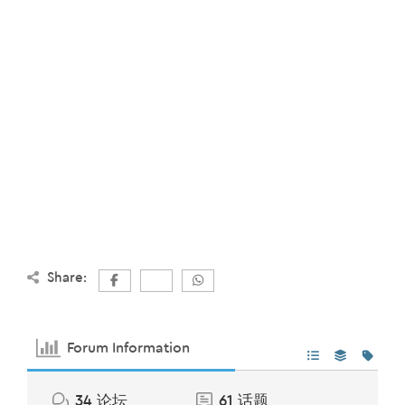
Share:
Forum Information
34
论坛
61
话题