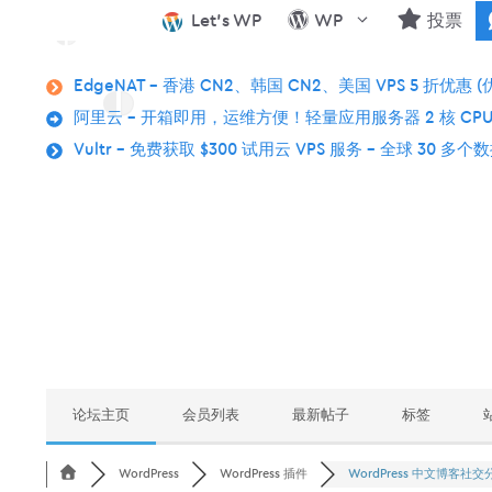
跳
Let’s WP
WP
投票
至
内
EdgeNAT – 香港 CN2、韩国 CN2、美国 VPS 5 折优惠 (
容
阿里云 – 开箱即用，运维方便！轻量应用服务器 2 核 CPU
Vultr – 免费获取 $300 试用云 VPS 服务 – 全球 30 多
论坛主页
会员列表
最新帖子
标签
WordPress
WordPress 插件
WordPress 中文博客社交分