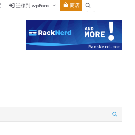
商店
买
迁移到 wpForo