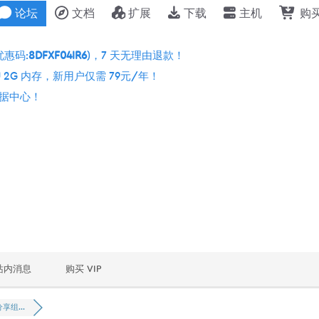
论坛
文档
扩展
下载
主机
购
优惠码:
8DFXF04IR6
)，7 天无理由退款！
 2G 内存，新用户仅需 79元/年！
个数据中心！
站内消息
购买 VIP
享组...