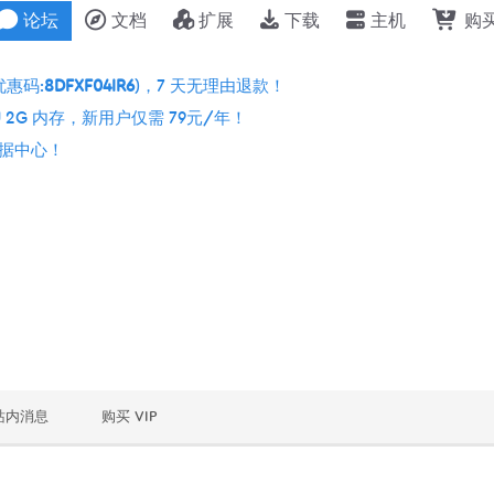
论坛
文档
扩展
下载
主机
购
优惠码:
8DFXF04IR6
)，7 天无理由退款！
 2G 内存，新用户仅需 79元/年！
个数据中心！
站内消息
购买 VIP