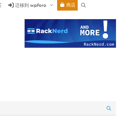
商店
买
迁移到 wpForo