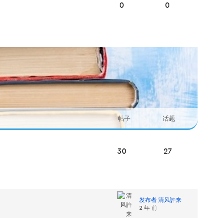
0
0
帖子
话题
30
27
发布者 清风許来
2 年 前