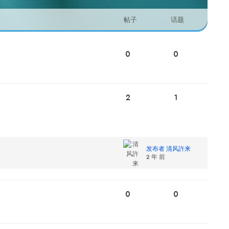
帖子
话题
0
0
2
1
发布者 清风許来
2 年 前
0
0