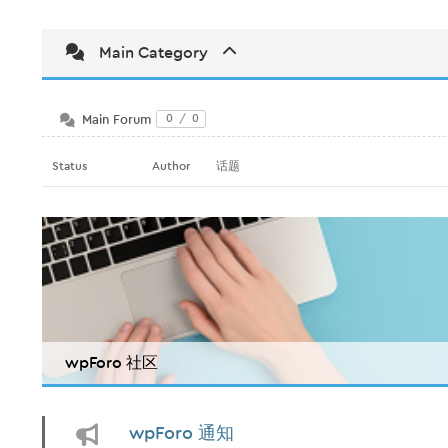
Main Category
Main Forum
0
/
0
Status
Author
话题
wpForo 社区
wpForo 通知