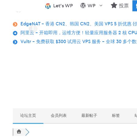
跳
Let’s WP
WP
投票
至
内
EdgeNAT – 香港 CN2、韩国 CN2、美国 VPS 5 折优惠 (
容
阿里云 – 开箱即用，运维方便！轻量应用服务器 2 核 CPU
Vultr – 免费获取 $300 试用云 VPS 服务 – 全球 30 多
论坛主页
会员列表
最新帖子
标签