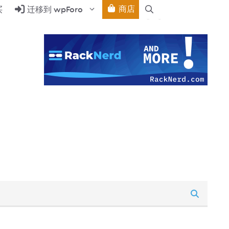
商店
买
迁移到 wpForo