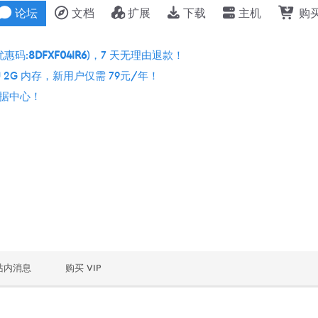
论坛
文档
扩展
下载
主机
购
优惠码:
8DFXF04IR6
)，7 天无理由退款！
 2G 内存，新用户仅需 79元/年！
个数据中心！
站内消息
购买 VIP