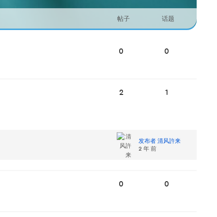
帖子
话题
0
0
2
1
发布者 清风許来
2 年 前
0
0