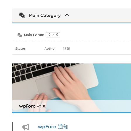
Main Category
Main Forum
0
/
0
Status
Author
话题
wpForo 社区
wpForo 通知