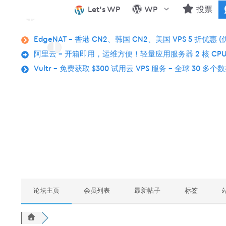
跳
Let’s WP
WP
投票
至
内
EdgeNAT – 香港 CN2、韩国 CN2、美国 VPS 5 折优惠 (
容
阿里云 – 开箱即用，运维方便！轻量应用服务器 2 核 CPU
Vultr – 免费获取 $300 试用云 VPS 服务 – 全球 30 多
论坛主页
会员列表
最新帖子
标签