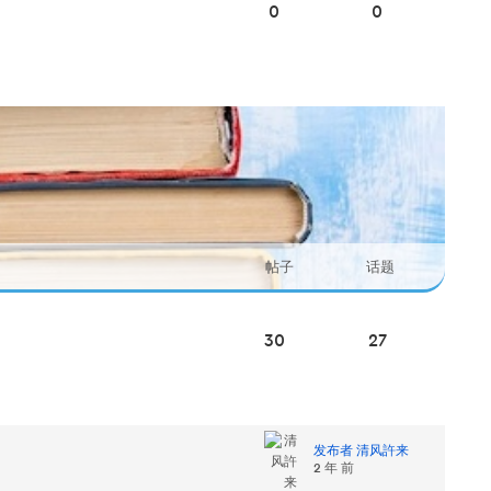
0
0
帖子
话题
30
27
发布者 清风許来
2 年 前