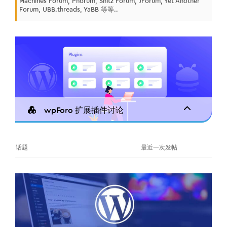
Machines Forum, Phorum, Snitz Forum, JForum, Yet Another
Forum, UBB.threads, YaBB 等等..
wpForo 扩展插件讨论
话题
最近一次发帖