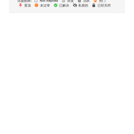
话题图标:
Not Replied
回复
活跃
热门
置顶
未过审
已解决
私密的
已经关闭