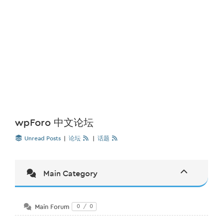
wpForo 中文论坛
Unread Posts
|
论坛
|
话题
Main Category
Main Forum
0
/
0