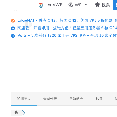
跳
Let’s WP
WP
投票
至
内
EdgeNAT – 香港 CN2、韩国 CN2、美国 VPS 5 折优惠 (
容
阿里云 – 开箱即用，运维方便！轻量应用服务器 2 核 CPU
Vultr – 免费获取 $300 试用云 VPS 服务 – 全球 30 多
论坛主页
会员列表
最新帖子
标签