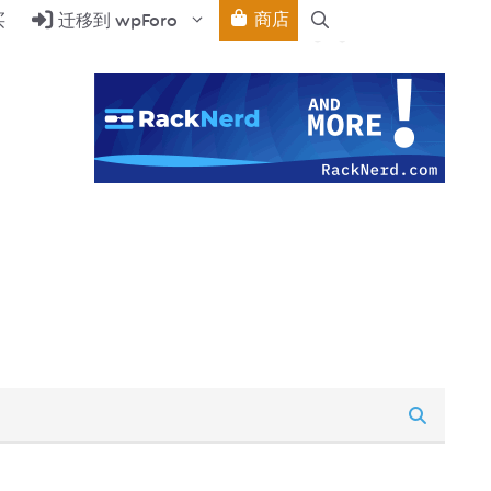
商店
买
迁移到 wpForo