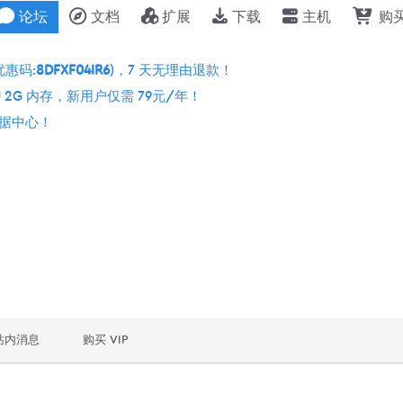
论坛
文档
扩展
下载
主机
购
优惠码:
8DFXF04IR6
)，7 天无理由退款！
 2G 内存，新用户仅需 79元/年！
个数据中心！
站内消息
购买 VIP