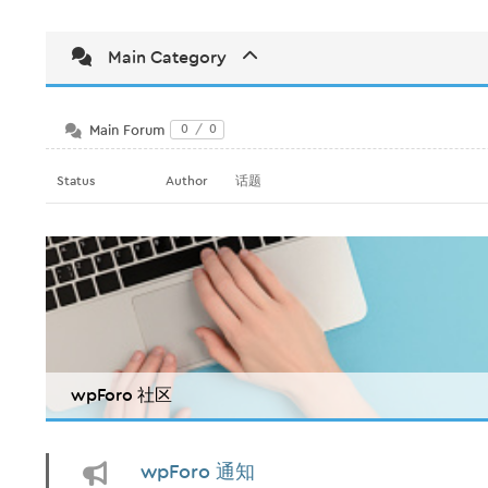
Main Category
Main Forum
0
/
0
Status
Author
话题
wpForo 社区
wpForo 通知