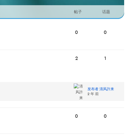
帖子
话题
0
0
2
1
发布者 清风許来
2 年 前
0
0