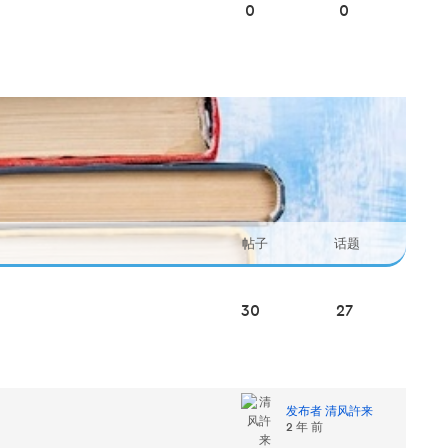
0
0
帖子
话题
30
27
发布者 清风許来
2 年 前