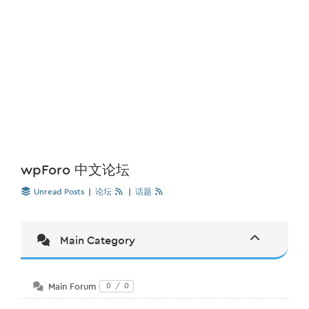
wpForo 中文论坛
Unread Posts
|
论坛
|
话题
Main Category
Main Forum
0
/
0