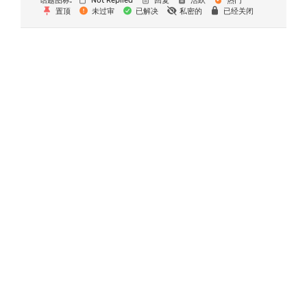
话题图标:
Not Replied
回复
活跃
热门
置顶
未过审
已解决
私密的
已经关闭