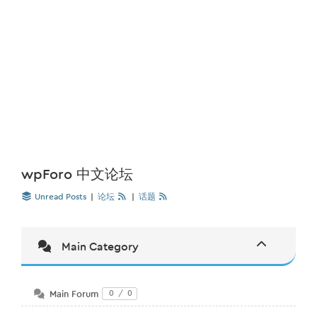
wpForo 中文论坛
Unread Posts
|
论坛
|
话题
Main Category
Main Forum
0
/
0