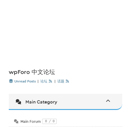
wpForo 中文论坛
Unread Posts
|
论坛
|
话题
Main Category
Main Forum
0
/
0