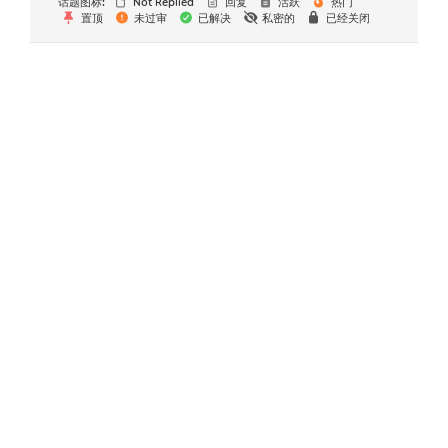
话题图标:
Not Replied
回复
活跃
热门
置顶
未过审
已解决
私密的
已经关闭