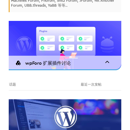
Machines Forum, Phorum, Snitz Forum, JForum, Yet Another
Forum, UBB.threads, YaBB 等等..
wpForo 扩展插件讨论
话题
最近一次发帖