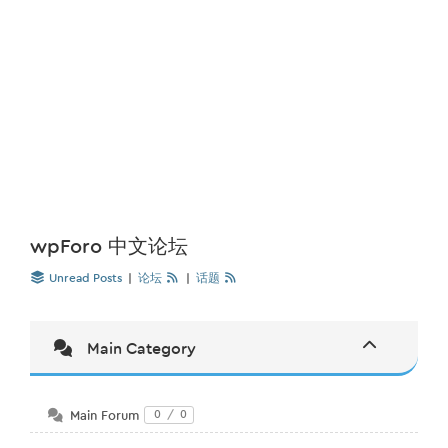
wpForo 中文论坛
Unread Posts
|
论坛
|
话题
Main Category
Main Forum
0
/
0