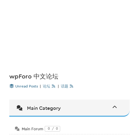
wpForo 中文论坛
Unread Posts
|
论坛
|
话题
Main Category
Main Forum
0
/
0