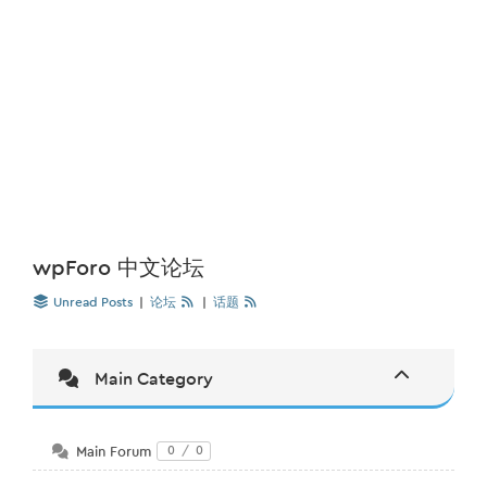
wpForo 中文论坛
Unread Posts
|
论坛
|
话题
Main Category
Main Forum
0
/
0