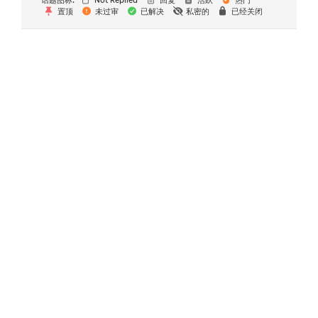
话题图标:
Not Replied
回复
活跃
热门
置顶
未过审
已解决
私密的
已经关闭