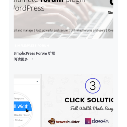
SIMPLE:PRESS FORUM
Simple:Press Forum 扩展
SIMPLE:PRESS
阅读更多
FORUM
扩
展