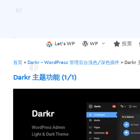
跳
至
内
容
Let’s WP
WP
投票
首页
»
Darkr – WordPress 管理后台浅色/深色插件
»
Darkr
Darkr 主题功能 (1/1)