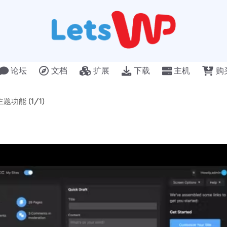
论坛
文档
扩展
下载
主机
购
 主题功能 (1/1)