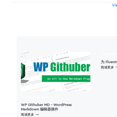
Item
Vie
navigation
FLUENTC
为 Flue
阅读更多
F
X
WORDPRESS 插件
WP Githuber MD – WordPress
Markdown 编辑器插件
WP
阅读更多