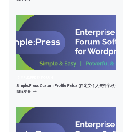
BUDDYPRESS
迁
移
SIMPLE:PRESS FORUM
Simple:Press Custom Profile Fields (自定义个人资料字段)
SIMPLE:PRESS
阅读更多
CUSTOM
PROFILE
FIELDS
(自
定
义
个