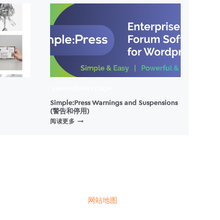
SIMPLE:PRESS FORUM
Simple:Press Warnings and Suspensions
(警告和停用)
SIMPLE:PRESS
阅读更多
WARNINGS
AND
SUSPENSIONS
(警
告
和
停
用)
网站地图