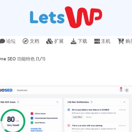
论坛
文档
扩展
下载
主机
购
n One SEO 功能特色 (1/1)