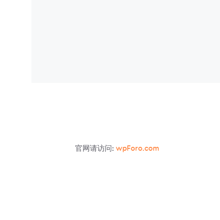
文
档/
文
件
官网请访问:
wpForo.com