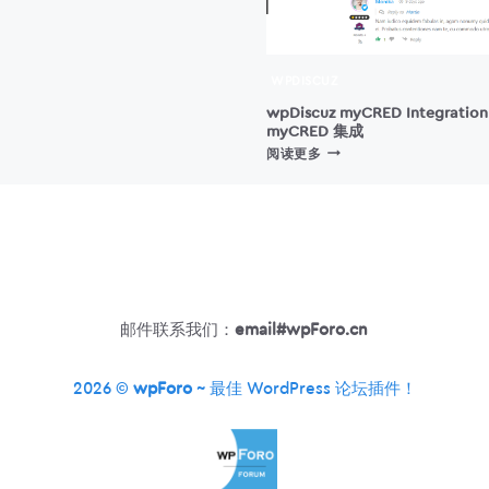
章
添
加
相
WPDISCUZ
关
wpDiscuz myCRED Integration
文
myCRED 集成
章
WPDISCUZ
阅读更多
列
MYCRED
表
INTEGRATION
–
MYCRED
集
成
邮件联系我们：
email#wpForo.cn
2026 ©
wpForo
~ 最佳 WordPress 论坛插件！