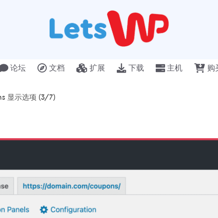
论坛
文档
扩展
下载
主机
购
ns 显示选项 (3/7)