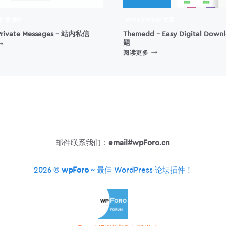
 扩展插件
WORDPRESS 主题
Private Messages – 站内私信
Themedd – Easy Digital Down
题
PFORO
THEMEDD
RIVATE
阅读更多
–
ESSAGES
EASY
DIGITAL
站
DOWNLOADS
内
主
私
题
信
邮件联系我们：
email#wpForo.cn
2026 ©
wpForo
~ 最佳 WordPress 论坛插件！