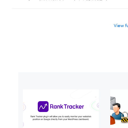
Item
View ful
navigation