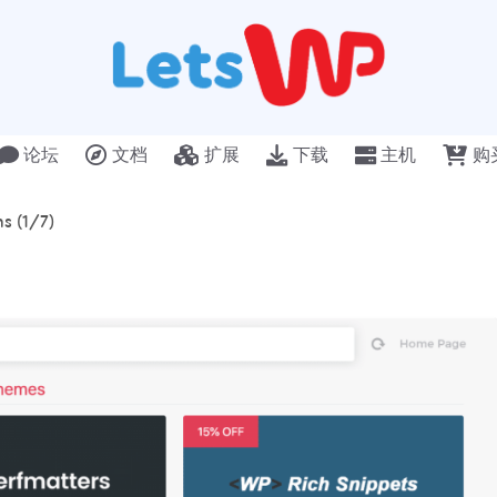
论坛
文档
扩展
下载
主机
购
s (1/7)