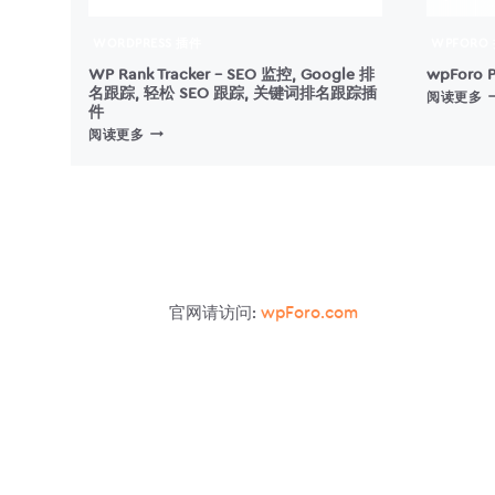
WORDPRESS 插件
WPFORO
WP Rank Tracker – SEO 监控, Google 排
wpForo 
名跟踪, 轻松 SEO 跟踪, 关键词排名跟踪插
W
阅读更多
件
P
WP
阅读更多
M
RANK
–
TRACKER
–
SEO
监
控,
GOOGLE
排
官网请访问:
wpForo.com
名
跟
踪,
轻
松
SEO
跟
踪,
关