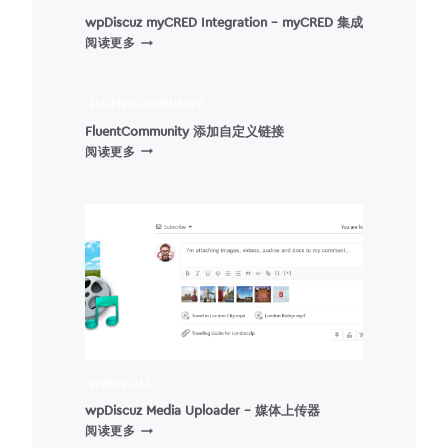
wpDiscuz myCRED Integration – myCRED 集成
WPDISCUZ
阅读更多
MYCRED
INTEGRATION
–
FLUENTCOMMUNITY
MYCRED
FluentCommunity 添加自定义链接
集
FLUENTCOMMUNITY
阅读更多
成
添
加
自
定
义
链
接
WPDISCUZ
wpDiscuz Media Uploader – 媒体上传器
WPDISCUZ
阅读更多
MEDIA