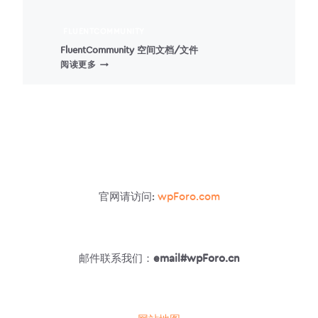
UPLOADER
–
FLUENTCOMMUNITY
媒
FluentCommunity 空间文档/文件
体
FLUENTCOMMUNITY
阅读更多
上
空
传
间
器
文
档/
文
件
官网请访问:
wpForo.com
邮件联系我们：
email#wpForo.cn