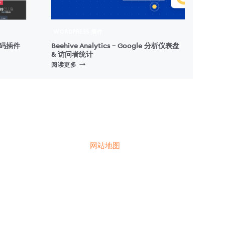
WORDPRESS 插件
优惠码插件
Beehive Analytics – Google 分析仪表盘
& 访问者统计
BEEHIVE
阅读更多
ANALYTICS
–
GOOGLE
分
析
仪
表
盘
网站地图
&
访
问
者
统
计