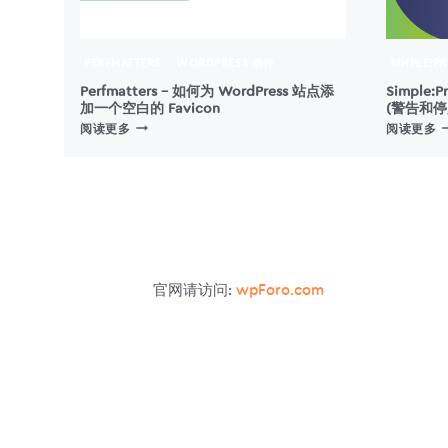
PERFMATTERS
WORDPRESS 插件
SIMPLE:P
Perfmatters – 如何为 WordPress 站点添
Simple:P
加一个空白的 Favicon
(警告和停
PERFMATTERS
S
阅读更多
阅读更多
–
W
如
A
何
S
为
(
WORDPRESS
站
点
添
用
官网请访问:
wpForo.com
加
一
个
空
白
的
FAVICON