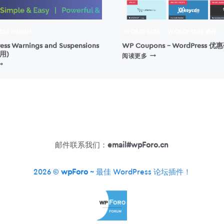
RESS FORUM
WORDPRESS
WORDPRESS 插件
ress Warnings and Suspensions
WP Coupons – WordPress 
用)
WP
阅读更多
IMPLE:PRESS
COUPONS
ARNINGS
–
ND
WORDPRESS
USPENSIONS
优
警
惠
告
码
和
插
停
件
)
邮件联系我们：
email#wpForo.cn
2026 ©
wpForo
~ 最佳 WordPress 论坛插件！