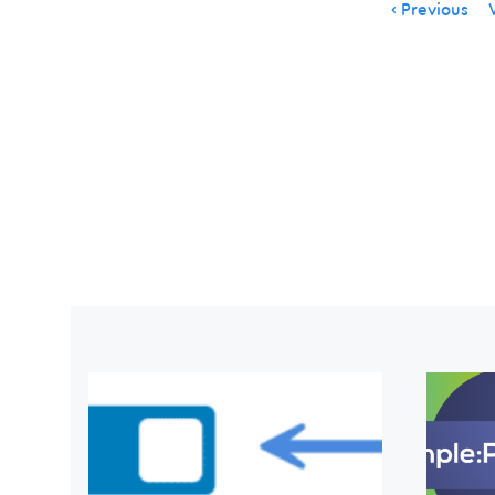
Item
Previous
V
navigation