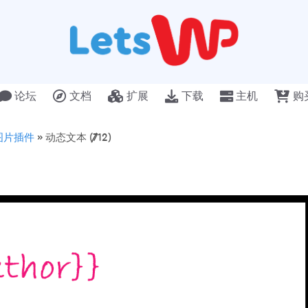
论坛
文档
扩展
下载
主机
购
特色图片插件
»
动态文本 (7/12)