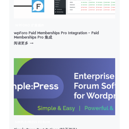
WPFORO 扩展插件
wpForo Paid Memberships Pro Integration – Paid
Memberships Pro 集成
WPFORO
阅读更多
PAID
MEMBERSHIPS
PRO
INTEGRATION
–
PAID
MEMBERSHIPS
PRO
集
成
SIMPLE:PRESS FORUM