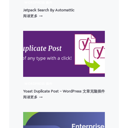
WORDPRESS 插件
Jetpack Search By Automattic
JETPACK
阅读更多
SEARCH
BY
AUTOMATTIC
WORDPRESS 插件
Yoast Duplicate Post – WordPress 文章克隆插件
YOAST
阅读更多
DUPLICATE
POST
–
WORDPRESS
文