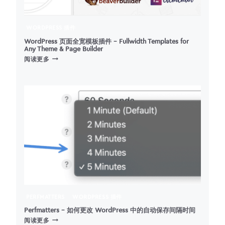
WORDPRESS 插件
WordPress 页面全宽模板插件 – Fullwidth Templates for
Any Theme & Page Builder
WORDPRESS
阅读更多
页
面
全
宽
模
板
插
件
–
FULLWIDTH
TEMPLATES
FOR
ANY
THEME
PERFMATTERS
WORDPRESS 插件
&
PAGE
Perfmatters – 如何更改 WordPress 中的自动保存间隔时间
PERFMATTERS
BUILDER
阅读更多