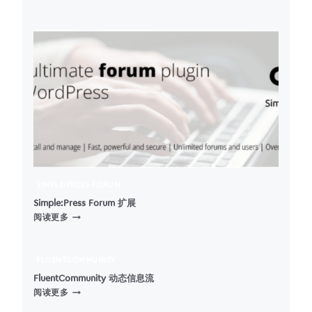
–
如
何
更
改
WORDPRESS
中
的
自
动
保
存
间
隔
SIMPLE:PRESS FORUM
时
间
Simple:Press Forum 扩展
SIMPLE:PRESS
阅读更多
FORUM
扩
展
FLUENTCOMMUNITY
FluentCommunity 动态信息流
FLUENTCOMMUNITY
阅读更多
动