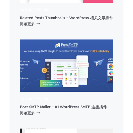
WORDPRESS 插件
Related Posts Thumbnails – WordPress 相关文章插件
RELATED
阅读更多
POSTS
THUMBNAILS
–
WORDPRESS
相
关
文
章
插
件
WORDPRESS 插件
Post SMTP Mailer – #1 WordPress SMTP 连接插件
POST
阅读更多
SMTP
MAILER
–