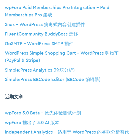
wpForo Paid Memberships Pro Integration – Paid
Memberships Pro 集成
Snax – WordPress 病毒式内容创建插件
FluentCommunity BuddyBoss 迁移
GoSMTP – WordPress SMTP 插件
WordPress Simple Shopping Cart – WordPress 购物车
(PayPal & Stripe)
Simple:Press Analytics (论坛分析)
Simple:Press BBCode Editor (BBCode 编辑器)
近期文章
wpForo 3.0 Beta – 抢先体验测试计划
wpForo 推出了 3.0 AI 版本
Independent Analytics – 适用于 WordPress 的谷歌分析替代