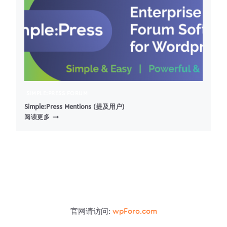
插
件
–
拖
放
式
联
系
表
单、
SIMPLE:PRESS FORUM
调
查、
Simple:Press Mentions (提及用户)
SIMPLE:PRESS
付
阅读更多
MENTIONS
款
(提
和
及
多
用
用
户)
途
表
单
官网请访问:
wpForo.com