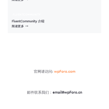
INSIGHTS
–
WORDPRESS
FLUENTCOMMUNITY
仪
FluentCommunity 介绍
表
FLUENTCOMMUNITY
阅读更多
盘
介
显
绍
示
GOOGLE
ANALYTICS
官网请访问:
wpForo.com
邮件联系我们：
email#wpForo.cn