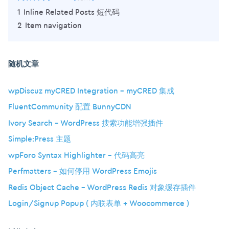
1
Inline Related Posts 短代码
2
Item navigation
随机文章
wpDiscuz myCRED Integration – myCRED 集成
FluentCommunity 配置 BunnyCDN
Ivory Search – WordPress 搜索功能增强插件
Simple:Press 主题
wpForo Syntax Highlighter – 代码高亮
Perfmatters – 如何停用 WordPress Emojis
Redis Object Cache – WordPress Redis 对象缓存插件
Login/Signup Popup ( 内联表单 + Woocommerce )